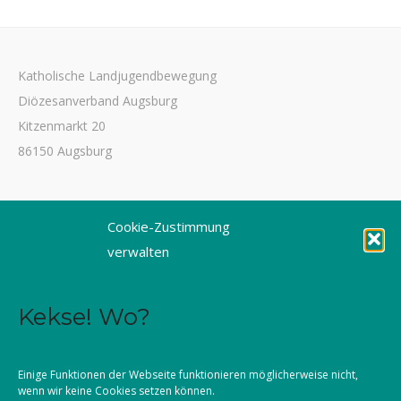
Katholische Landjugendbewegung
Diözesanverband Augsburg
Kitzenmarkt 20
86150 Augsburg
Tel. 0821 3166-3461
Cookie-Zustimmung
Fax 0821 3166-3459
verwalten
E-Mail: dioezesanstelle@kljb-augsburg.de
Kekse! Wo?
Impressum
Datenschutz
Einige Funktionen der Webseite funktionieren möglicherweise nicht,
wenn wir keine Cookies setzen können.
Kontakt