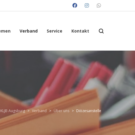
emen
Verband
Service
Kontakt
KLJB Augsburg
>
Verband
>
Über uns
>
Diözesanstelle