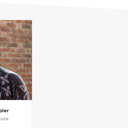
pler
RGER