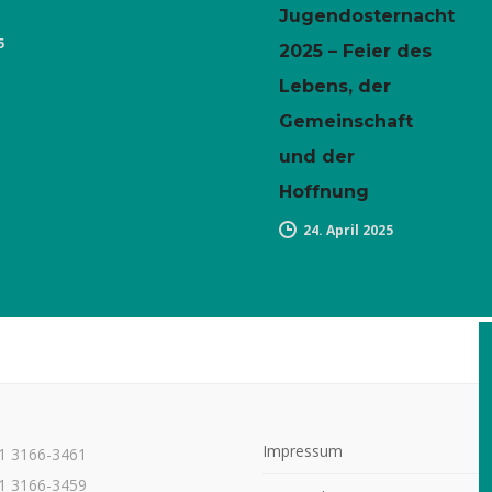
Jugendosternacht
5
2025 – Feier des
Lebens, der
Gemeinschaft
und der
Hoffnung
24. April 2025
Impressum
21 3166-3461
1 3166-3459