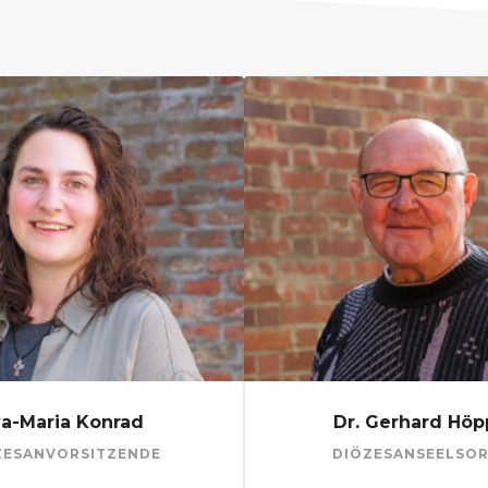
a-Maria Konrad
Dr. Gerhard Höp
ZESANVORSITZENDE
DIÖZESANSEELSO