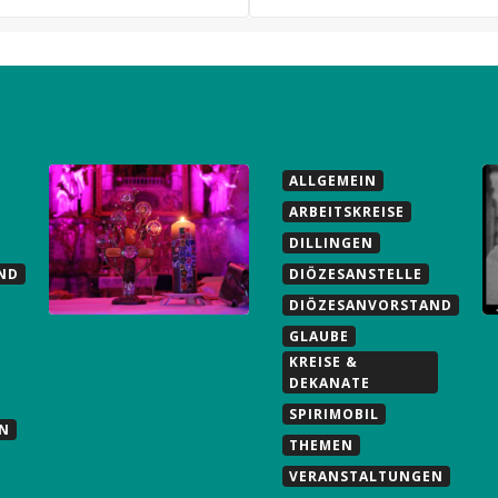
ALLGEMEIN
ARBEITSKREISE
DILLINGEN
ND
DIÖZESANSTELLE
DIÖZESANVORSTAND
GLAUBE
KREISE &
DEKANATE
SPIRIMOBIL
N
THEMEN
mst du umgehend per e-Mail zugeschickt.
VERANSTALTUNGEN