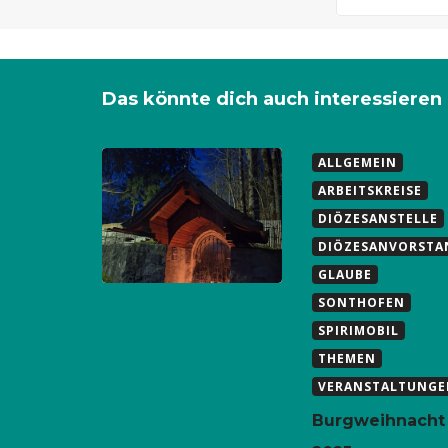
Das könnte dich auch interessieren
ALLGEMEIN
ARBEITSKREISE
DIÖZESANSTELLE
DIÖZESANVORSTA
GLAUBE
SONTHOFEN
SPIRIMOBIL
THEMEN
VERANSTALTUNGE
Eine Kopie deiner Anfrage bekom
Burgweihnacht