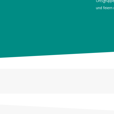
Ortsgruppe
und feiern
Hast du Lust bekommen, dich beim S
und wir sehen uns beim nächsten Tr