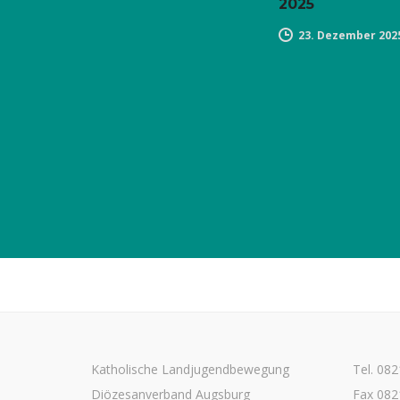
2025
23. Dezember 202
Katholische Landjugendbewegung
Tel. 08
Diözesanverband Augsburg
Fax 082