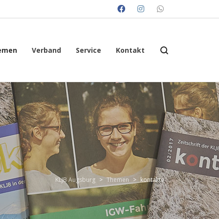
emen
Verband
Service
Kontakt
KLJB Augsburg
>
Themen
>
kontakte