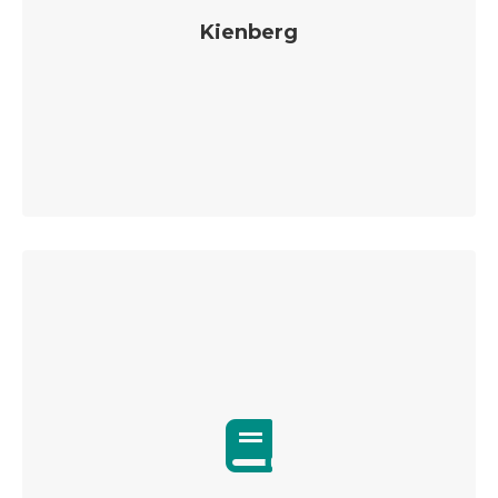
Kienberg
Unser Landjugendhaus im wunderschönen Allgäu