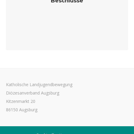
Beschlüsse
Katholische Landjugendbewegung
Diözesanverband Augsburg
Eine Sammlung dessen, wofür wir uns einsetzen
Kitzenmarkt 20
86150 Augsburg
Tel. 0821 3166-3461