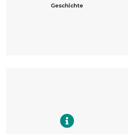
Geschichte
Für jeden, der schon immer mal wissen wollte, wie die
KLJB entstanden ist