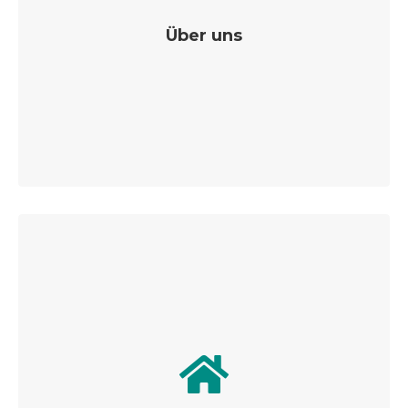
Über uns
Alles rund um den Diözesanvorstand, die Diözesanstelle
und unsere Kreis-, Dekanats- und Ortsebenen