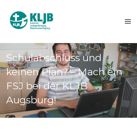
Schulabschluss und
keinen Plan? – Mach ein
FSJ bei der KLJB
Augsburg!