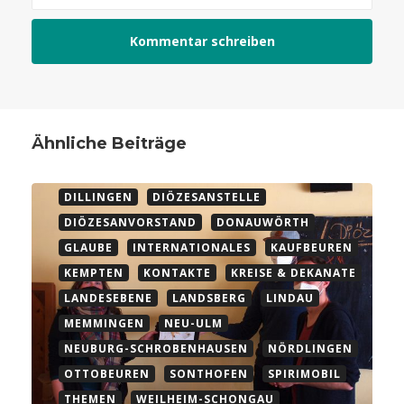
AGRAR & UMWELT
AICHACH-FRIEDBERG
AK BAUM
AKI
ALLGEMEIN
Ähnliche Beiträge
ARBEITSKREISE
ASAK
AUGSBURG-LAND
BILDUNGSARBEIT
BUNDESEBENE
DILLINGEN
DIÖZESANSTELLE
DIÖZESANVORSTAND
DONAUWÖRTH
GLAUBE
INTERNATIONALES
KAUFBEUREN
KEMPTEN
KONTAKTE
KREISE & DEKANATE
LANDESEBENE
LANDSBERG
LINDAU
MEMMINGEN
NEU-ULM
NEUBURG-SCHROBENHAUSEN
NÖRDLINGEN
OTTOBEUREN
SONTHOFEN
SPIRIMOBIL
THEMEN
WEILHEIM-SCHONGAU