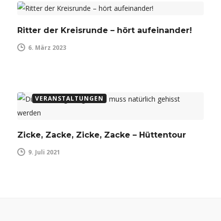
Ritter der Kreisrunde – hört aufeinander!
6. März 2023
AK BAUM
ALLGEMEIN
ARBEITSKREISE
ASAK
BILDUNGSARBEIT
DIÖZESANSTELLE
KONTAKTE
SPIRIMOBIL
VERANSTALTUNGEN
Zicke, Zacke, Zicke, Zacke – Hüttentour
9. Juli 2021