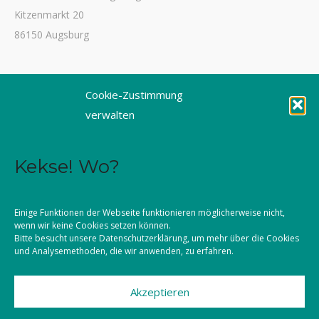
Kitzenmarkt 20
86150 Augsburg
Tel. 0821 3166-3461
Cookie-Zustimmung
Fax 0821 3166-3459
verwalten
E-Mail: dioezesanstelle@kljb-augsburg.de
Kekse! Wo?
Impressum
Datenschutz
Einige Funktionen der Webseite funktionieren möglicherweise nicht,
wenn wir keine Cookies setzen können.
Kontakt
Bitte besucht unsere
Datenschutzerklärung
, um mehr über die Cookies
und Analysemethoden, die wir anwenden, zu erfahren.
Akzeptieren
©2026 KLJB Augsburg