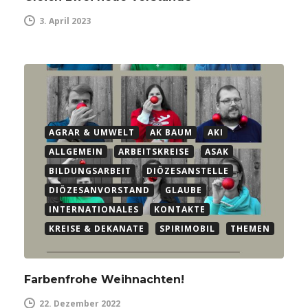
3. April 2023
AGRAR & UMWELT
AK BAUM
AKI
ALLGEMEIN
ARBEITSKREISE
ASAK
BILDUNGSARBEIT
DIÖZESANSTELLE
DIÖZESANVORSTAND
GLAUBE
INTERNATIONALES
KONTAKTE
KREISE & DEKANATE
SPIRIMOBIL
THEMEN
Farbenfrohe Weihnachten!
22. Dezember 2022