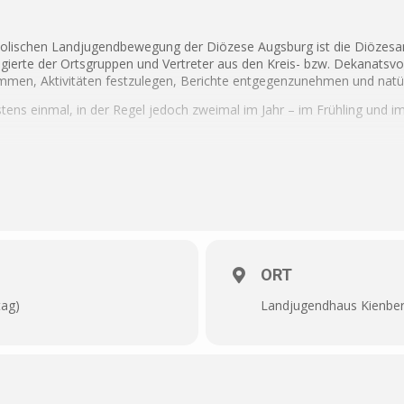
olischen Landjugendbewegung der Diözese Augsburg ist die Diözes
legierte der Ortsgruppen und Vertreter aus den Kreis- bzw. Dekan
men, Aktivitäten festzulegen, Berichte entgegenzunehmen und natür
ns einmal, in der Regel jedoch zweimal im Jahr – im Frühling und im 
ZUR ANMELDUNG!
ORT
tag)
Landjugendhaus Kienbe