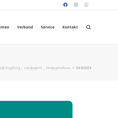
emen
Verband
Service
Kontakt
KLJB Augsburg
,
Landjugend
,
landjugendhaus
>
DV II/2024