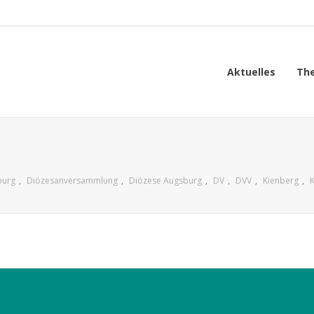
Aktuelles
Th
burg
,
Diözesanversammlung
,
Diözese Augsburg
,
DV
,
DVV
,
Kienberg
,