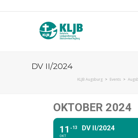
DV II/2024
KLJB Augsburg
>
Events
>
Augs
OKTOBER 2024
11
DV II/2024
13
OKT