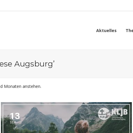
Aktuelles
Th
zese Augsburg’
und Monaten anstehen.
13
SEP