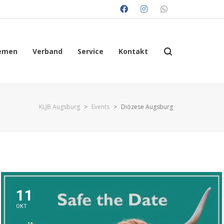
emen
Verband
Service
Kontakt
KLJB Augsburg
>
Events
>
Diözese Augsburg
11
OKT