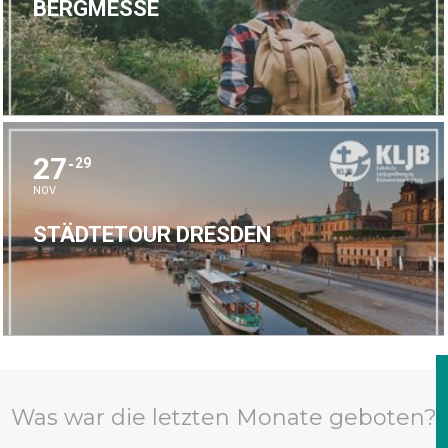
BERGMESSE
27
29
NOV
STÄDTETOUR DRESDEN
Was war die letzten Monate geboten?