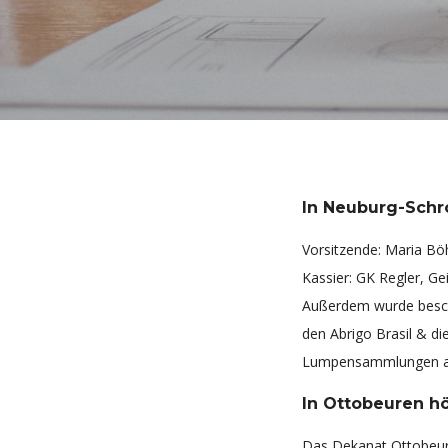
In Neuburg-Schro
Vorsitzende: Maria Bö
Kassier: GK Regler, Gei
Außerdem wurde besch
den Abrigo Brasil & di
Lumpensammlungen an e
In Ottobeuren hö
Das Dekanat Ottobeure