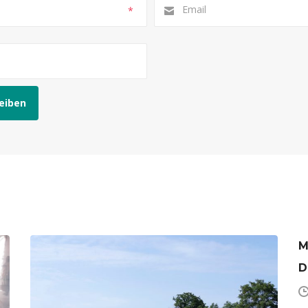
*
M
D