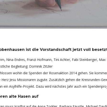
benhausen ist die Vorstandschaft jetzt voll besetzt
hm, Nina Endres, Franzi Hofmann, Tini Achter, Fabi Steinberger, Max 
stliche Begleitung: Dominik Zitzler
lossen wohin die Spenden der Rosenaktion 2014 gehen. Sie kommen 
e Herz Jesu Missionaren zugute. Zusätzlich gehen die Kreisrunden-Ge
in Asylhilfe-Projekt. Dazu wird nächstes Jahr auch ein Spendenproje
ren alte Hasen auf
n muss künftig auf die Anna Torkler, Barbara Fäustle, Michael Dauf