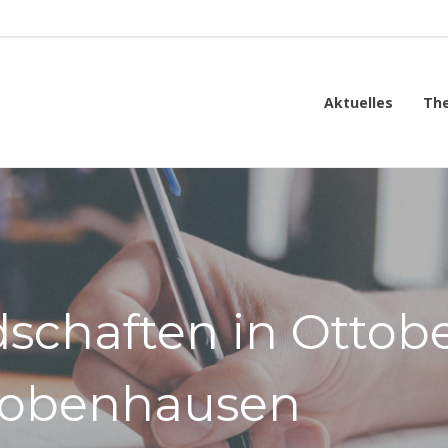
Aktuelles
Th
schaften in Ottob
robenhausen