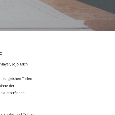
:
Mayer, Jojo Michl
zu gleichen Teilen
winne der
kt stattfinden.
ratshofer und Tobias