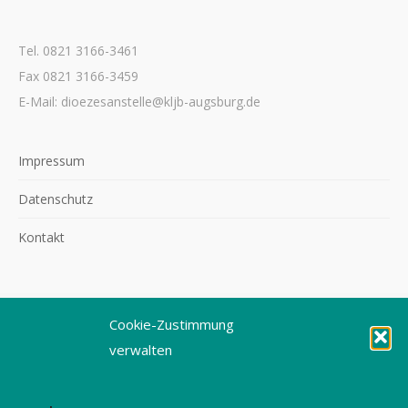
Tel. 0821 3166-3461
Fax 0821 3166-3459
E-Mail: dioezesanstelle@kljb-augsburg.de
Impressum
Datenschutz
Kontakt
Cookie-Zustimmung
©2026 KLJB Augsburg
verwalten