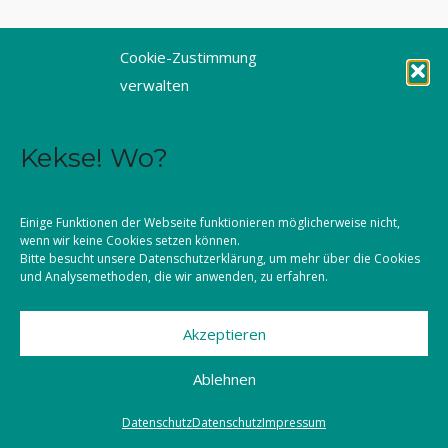
Tel. 0821 3166-3461
Cookie-Zustimmung
Fax 0821 3166-3459
verwalten
E-Mail: dioezesanstelle@kljb-augsburg.de
Kekse! Wo?
Impressum
Datenschutz
Einige Funktionen der Webseite funktionieren möglicherweise nicht,
wenn wir keine Cookies setzen können.
Kontakt
Bitte besucht unsere
Datenschutzerklärung
, um mehr über die Cookies
und Analysemethoden, die wir anwenden, zu erfahren.
Akzeptieren
©2026 KLJB Augsburg
Ablehnen
Datenschutz
Datenschutz
Impressum