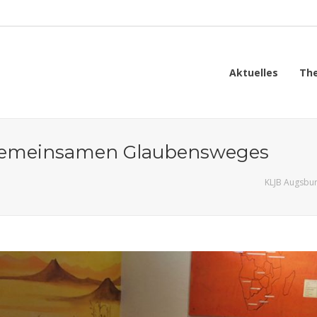
Aktuelles
Th
s gemeinsamen Glaubensweges
KLJB Augsbu