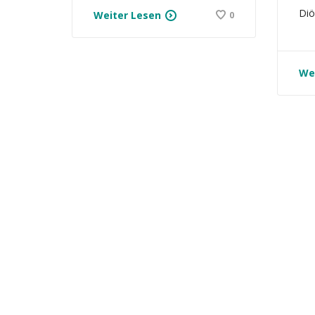
Diö
Weiter Lesen
0
We