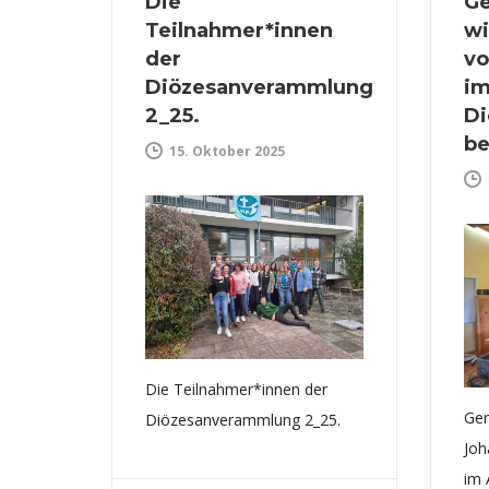
Die
Ge
Teilnahmer*innen
wi
der
vo
Diözesanverammlung
im
2_25.
Di
be
15. Oktober 2025
Die Teilnahmer*innen der
Ger
Diözesanverammlung 2_25.
Joh
im 