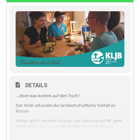
DETAILS
…doch was kommt auf den Tisch?
Der ASAK erkundet die landwirtschaftliche Vielfalt im
Bistum.
Weiter geht‘s mit dem Spargel. Am Samstag den
01. Juni
2019
treffen wir uns um
09:45 Uhr
beim Betrieb von
Familie Riemensperger (
Ainertshofen 5, 86570
Inchenhofen
)