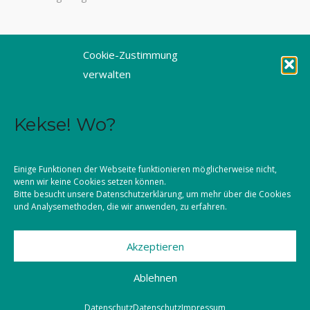
Tel. 0821 3166-3461
Cookie-Zustimmung
Fax 0821 3166-3459
verwalten
E-Mail: dioezesanstelle@kljb-augsburg.de
Kekse! Wo?
Impressum
Datenschutz
Einige Funktionen der Webseite funktionieren möglicherweise nicht,
wenn wir keine Cookies setzen können.
Kontakt
Bitte besucht unsere
Datenschutzerklärung
, um mehr über die Cookies
und Analysemethoden, die wir anwenden, zu erfahren.
Akzeptieren
©2026 KLJB Augsburg
Ablehnen
Datenschutz
Datenschutz
Impressum