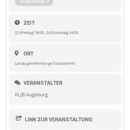
AUSKLAPPEN
– KLJB
– Projektmanagement
– Finanzen & Zuschüsse
ZEIT
Anmeldeschluss ist der 7. März 2019
Die Teilnahmegebühr beträgt 10€
22 (Freitag) 18:00 - 24 (Sonntag) 14:00
Für die Anmeldung und mehr Informationen melde dich
bei
der Diözesanstelle
.
ORT
Landjugendherberge Donauwörth
VERANSTALTER
KLJB Augsburg
LINK ZUR VERANSTALTUNG