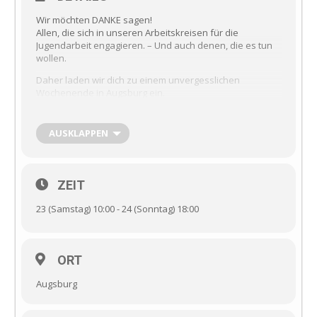
Wir möchten DANKE sagen!
Allen, die sich in unseren Arbeitskreisen für die
Jugendarbeit engagieren. – Und auch denen, die es tun
wollen.
Daher laden wir dich zu einem unvergesslichen
Wochenende in Augsburg ein.
Mit Übernachtung, Verpflegung und Rahmenprogramm.
Als Höhepunkt besuchen wir das Musical auf der
Freilichtbühne (Herz aus Gold).
AUSKLAPPEN
Kosten: symbolische 5€
Anmeldungen bitte bis 10.06.2022 per Mail
ZEIT
dioezesanstelle@kljb-augsburg.de
23 (Samstag) 10:00 - 24 (Sonntag) 18:00
ORT
Augsburg