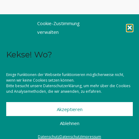
Tel. 0821 3166-3461
Cookie-Zustimmung
Fax 0821 3166-3459
verwalten
E-Mail: dioezesanstelle@kljb-augsburg.de
Kekse! Wo?
Impressum
Datenschutz
Einige Funktionen der Webseite funktionieren möglicherweise nicht,
wenn wir keine Cookies setzen können.
Kontakt
Bitte besucht unsere
Datenschutzerklärung
, um mehr über die Cookies
und Analysemethoden, die wir anwenden, zu erfahren.
Akzeptieren
©2026 KLJB Augsburg
Ablehnen
Datenschutz
Datenschutz
Impressum