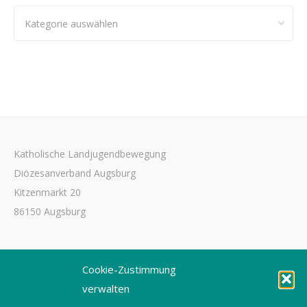
Kategorien
Katholische Landjugendbewegung
Diözesanverband Augsburg
Kitzenmarkt 20
86150 Augsburg
Tel. 0821 3166-3461
Cookie-Zustimmung
Fax 0821 3166-3459
verwalten
E-Mail: dioezesanstelle@kljb-augsburg.de