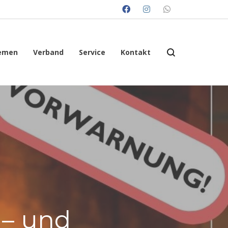
emen
Verband
Service
Kontakt
 – und