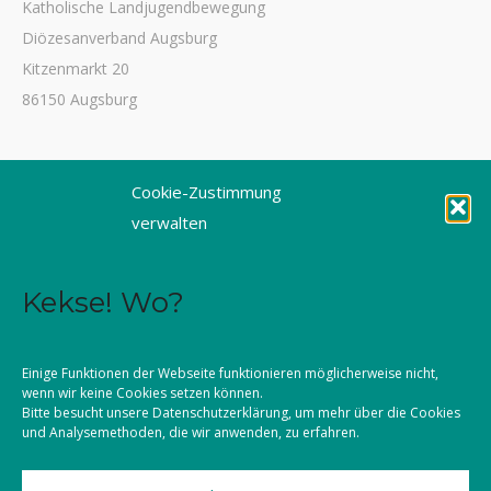
Katholische Landjugendbewegung
Diözesanverband Augsburg
Kitzenmarkt 20
86150 Augsburg
Tel. 0821 3166-3461
Cookie-Zustimmung
Fax 0821 3166-3459
verwalten
E-Mail: dioezesanstelle@kljb-augsburg.de
Kekse! Wo?
Impressum
Datenschutz
Einige Funktionen der Webseite funktionieren möglicherweise nicht,
wenn wir keine Cookies setzen können.
Kontakt
Bitte besucht unsere
Datenschutzerklärung
, um mehr über die Cookies
und Analysemethoden, die wir anwenden, zu erfahren.