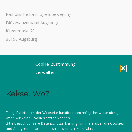
Katholische Landjugendbewegung
Diözesanverband Augsburg
Kitzenmarkt 20
86150 Augsburg
Tel. 0821 3166-3461
Cookie-Zustimmung
Fax 0821 3166-3459
verwalten
E-Mail: dioezesanstelle@kljb-augsburg.de
Kekse! Wo?
Impressum
Datenschutz
Einige Funktionen der Webseite funktionieren möglicherweise nicht,
wenn wir keine Cookies setzen können.
Kontakt
Bitte besucht unsere
Datenschutzerklärung
, um mehr über die Cookies
und Analysemethoden, die wir anwenden, zu erfahren.