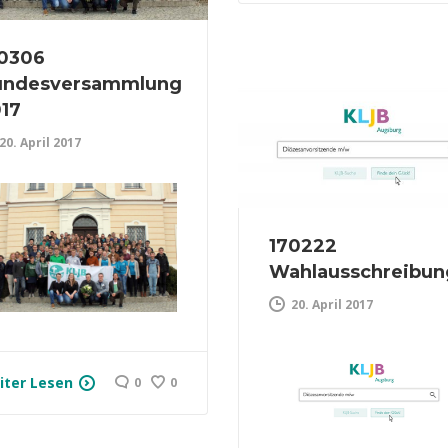
0306
undesversammlung
17
20. April 2017
170222
Wahlausschreibun
20. April 2017
iter Lesen
0
0