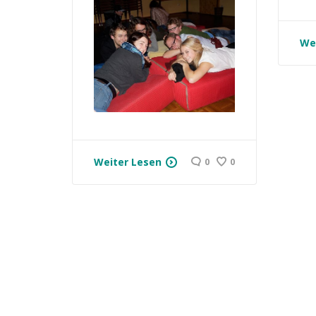
We
Weiter Lesen
0
0