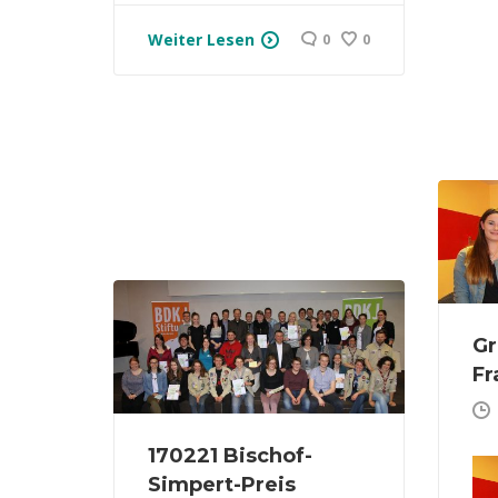
Weiter Lesen
0
0
Gr
Fr
170221 Bischof-
Simpert-Preis