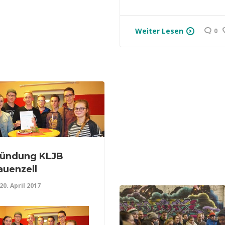
Weiter Lesen
0
ündung KLJB
auenzell
20. April 2017