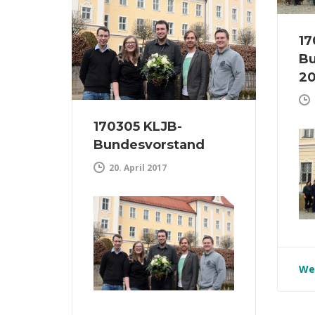
17
B
20
170305 KLJB-
Bundesvorstand
20. April 2017
We