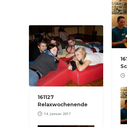
16
Sc
161127
Relaxwochenende
14. Januar 2017