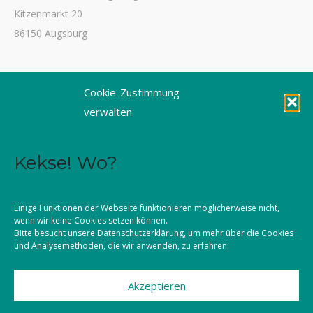
Kitzenmarkt 20
86150 Augsburg
Tel. 0821 3166-3461
Cookie-Zustimmung
Fax 0821 3166-3459
verwalten
E-Mail: dioezesanstelle@kljb-augsburg.de
Kekse! Wo?
Impressum
Datenschutz
Einige Funktionen der Webseite funktionieren möglicherweise nicht,
wenn wir keine Cookies setzen können.
Kontakt
Bitte besucht unsere
Datenschutzerklärung
, um mehr über die Cookies
und Analysemethoden, die wir anwenden, zu erfahren.
Akzeptieren
©2026 KLJB Augsburg