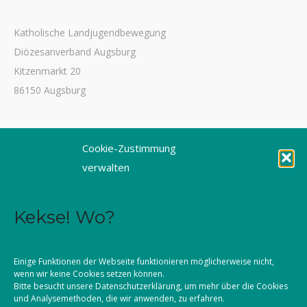
Katholische Landjugendbewegung
Diözesanverband Augsburg
Kitzenmarkt 20
86150 Augsburg
Tel. 0821 3166-3461
Cookie-Zustimmung
Fax 0821 3166-3459
verwalten
E-Mail: dioezesanstelle@kljb-augsburg.de
Kekse! Wo?
Impressum
Datenschutz
Einige Funktionen der Webseite funktionieren möglicherweise nicht,
wenn wir keine Cookies setzen können.
Kontakt
Bitte besucht unsere
Datenschutzerklärung
, um mehr über die Cookies
und Analysemethoden, die wir anwenden, zu erfahren.