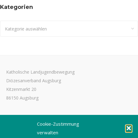
Kategorien
Kategorien
Katholische Landjugendbewegung
Diözesanverband Augsburg
Kitzenmarkt 20
86150 Augsburg
Tel. 0821 3166-3461
Cookie-Zustimmung
Fax 0821 3166-3459
verwalten
E-Mail: dioezesanstelle@kljb-augsburg.de