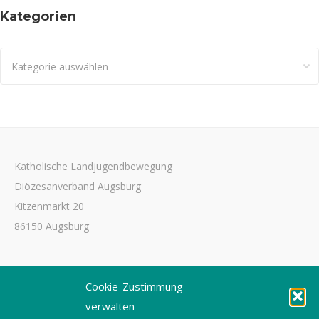
Kategorien
Kategorien
Katholische Landjugendbewegung
Diözesanverband Augsburg
Kitzenmarkt 20
86150 Augsburg
Tel. 0821 3166-3461
Cookie-Zustimmung
Fax 0821 3166-3459
verwalten
E-Mail: dioezesanstelle@kljb-augsburg.de