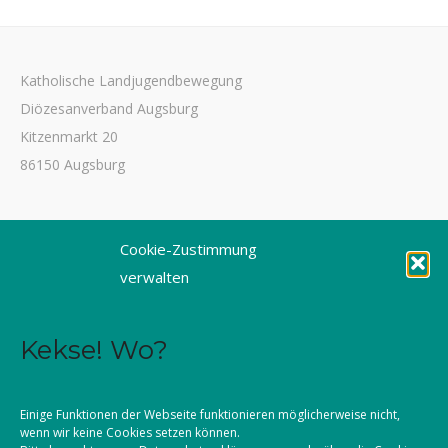
Katholische Landjugendbewegung
Diözesanverband Augsburg
Kitzenmarkt 20
86150 Augsburg
Tel. 0821 3166-3461
Cookie-Zustimmung
Fax 0821 3166-3459
verwalten
E-Mail: dioezesanstelle@kljb-augsburg.de
Kekse! Wo?
Impressum
Datenschutz
Einige Funktionen der Webseite funktionieren möglicherweise nicht,
wenn wir keine Cookies setzen können.
Kontakt