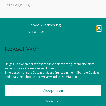
86150 Augsburg
Tel. 0821 3166-3461
Cookie-Zustimmung
Fax 0821 3166-3459
verwalten
E-Mail: dioezesanstelle@kljb-augsburg.de
Kekse! Wo?
Impressum
Datenschutz
Einige Funktionen der Webseite funktionieren möglicherweise nicht,
wenn wir keine Cookies setzen können.
Kontakt
Bitte besucht unsere
Datenschutzerklärung
, um mehr über die Cookies
und Analysemethoden, die wir anwenden, zu erfahren.
Akzeptieren
©2026 KLJB Augsburg
Ablehnen