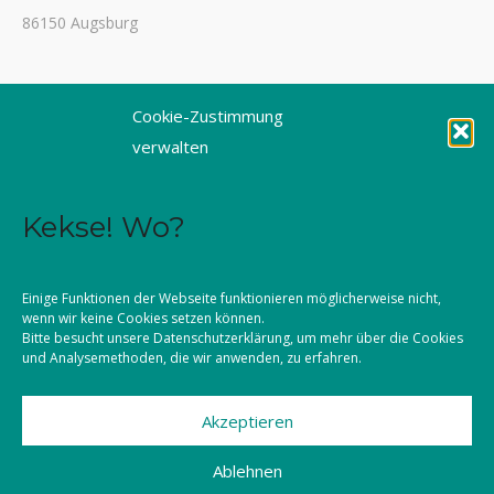
86150 Augsburg
Tel. 0821 3166-3461
Cookie-Zustimmung
Fax 0821 3166-3459
verwalten
E-Mail: dioezesanstelle@kljb-augsburg.de
Kekse! Wo?
Impressum
Datenschutz
Einige Funktionen der Webseite funktionieren möglicherweise nicht,
wenn wir keine Cookies setzen können.
Kontakt
Bitte besucht unsere
Datenschutzerklärung
, um mehr über die Cookies
und Analysemethoden, die wir anwenden, zu erfahren.
Akzeptieren
©2026 KLJB Augsburg
Ablehnen