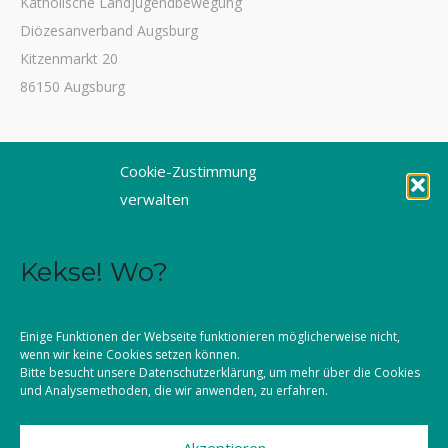
Katholische Landjugendbewegung
11
Diözesanverband Augsburg
APR
Kitzenmarkt 20
BAHNRALLYE
86150 Augsburg
Tel. 0821 3166-3461
Cookie-Zustimmung
Fax 0821 3166-3459
verwalten
E-Mail: dioezesanstelle@kljb-augsburg.de
07
11
APR
Kekse! Wo?
Impressum
GRUPPENLEITERKURS
Datenschutz
Einige Funktionen der Webseite funktionieren möglicherweise nicht,
wenn wir keine Cookies setzen können.
Kontakt
Bitte besucht unsere
Datenschutzerklärung
, um mehr über die Cookies
und Analysemethoden, die wir anwenden, zu erfahren.
Akzeptieren