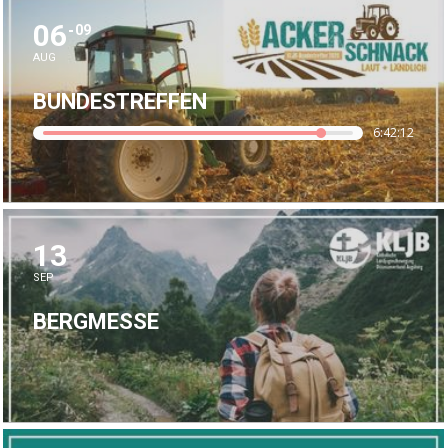
06
09
AUG
BUNDESTREFFEN
6:42:11
13
SEP
BERGMESSE