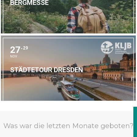
BERGMESSE
27
29
NOV
STÄDTETOUR DRESDEN
Was war die letzten Monate geboten?