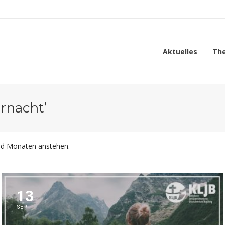
Aktuelles
Th
rnacht’
und Monaten anstehen.
13
SEP