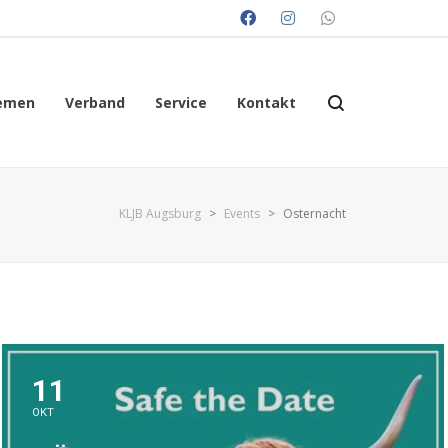
emen
Verband
Service
Kontakt
KLJB Augsburg
>
Events
>
Osternacht
11
OKT